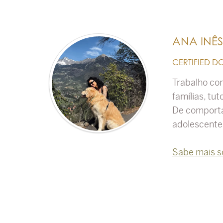
ANA INÊ
CERTIFIED D
Trabalho co
famílias, tu
De comporta
adolescente
Sabe mais s